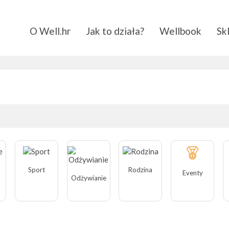
O Well.hr
Jak to działa?
Wellbook
Sk
Sport
Rodzina
Eventy
Odżywianie