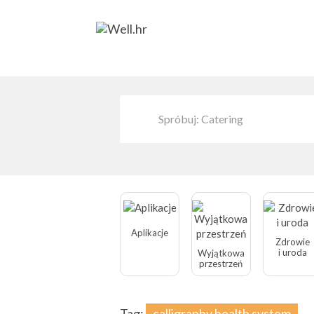
Aplikacje
Zdrowie
i uroda
Wyjątkowa
przestrzeń
Tag:
calligraphy health system