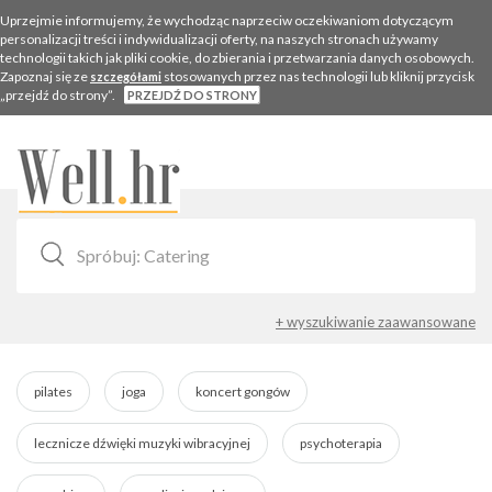
Uprzejmie informujemy, że wychodząc naprzeciw oczekiwaniom dotyczącym
personalizacji treści i indywidualizacji oferty, na naszych stronach używamy
technologii takich jak pliki cookie, do zbierania i przetwarzania danych osobowych.
Zapoznaj się ze
stosowanych przez nas technologii lub kliknij przycisk
szczegółami
„przejdź do strony”.
PRZEJDŹ DO STRONY
Togg
navig
+ wyszukiwanie zaawansowane
pilates
joga
koncert gongów
lecznicze dźwięki muzyki wibracyjnej
psychoterapia