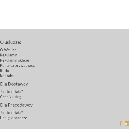
O usłudze:
O Well.hr
Regulamin
Regulamin sklepu
Polityka prywatności
Rodo
Kontakt
Dla Dostawcy
Jak to działa?
Cennik usług
Dla Pracodawcy
Jak to działa?
Usługi doradcze