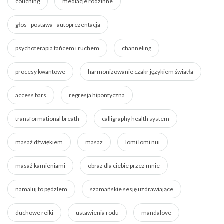
couching
mediacje rodzinne
głos - postawa - autoprezentacja
psychoterapia tańcem i ruchem
channeling
procesy kwantowe
harmonizowanie czakr językiem światła
access bars
regresja hipontyczna
transformational breath
calligraphy health system
masaż dźwiękiem
masaz
lomi lomi nui
masaż kamieniami
obraz dla ciebie przez mnie
namaluj to pędzlem
szamańskie sesję uzdrawiające
duchowe reiki
ustawienia rodu
mandalove