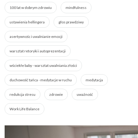
100 lat w dobrym zdrowiu
mindfulness
ustawienia hellingera
głos prawdziwy
asertywnośc i uwalnianie emocji
warsztat retoryki i autoprezentacji
wściekłe baby - warsztat uwalniania złości
duchowość tańca - medytacje w ruchu
medytacja
redukcja stresu
zdrowie
uważność
Work Life Balance