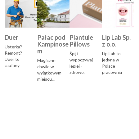
Duer
Pałac pod
Plantule
Lip Lab Sp.
Kampinose
Pillows
z o.o.
Usterka?
m
Remont?
Śpij i
Lip Lab to
Duer to
wypoczywaj
jedyna w
Magiczne
zaufany
lepiej -
Polsce
chwile w
partner
zdrowo,
pracownia
wyjątkowym
Twojej firmy...
wygodnie i
kreacji
miejscu...
naturalnie...
personalizowa
nej szminki od
podstaw przy
klientce...