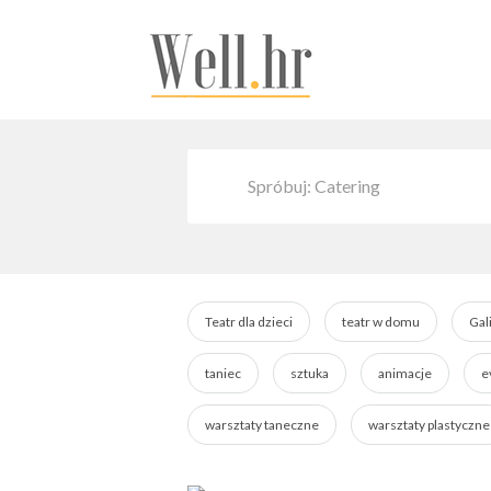
Teatr dla dzieci
teatr w domu
Gal
taniec
sztuka
animacje
e
warsztaty taneczne
warsztaty plastyczne