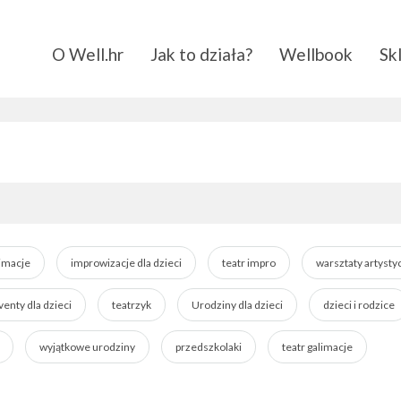
O Well.hr
Jak to działa?
Wellbook
Sk
imacje
improwizacje dla dzieci
teatr impro
warsztaty artysty
venty dla dzieci
teatrzyk
Urodziny dla dzieci
dzieci i rodzice
wyjątkowe urodziny
przedszkolaki
teatr galimacje