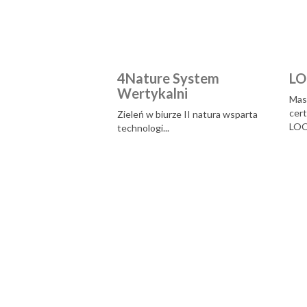
4Nature System
L
Wertykalni
Mase
cer
Zieleń w biurze II natura wsparta
LOO
technologi...