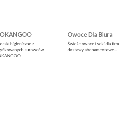
OOKANGOO
Owoce Dla Biura
czki higieniczne z
Świeże owoce i soki dla firm -
tyfikowanych surowców
dostawy abonamentowe...
KANGOO...