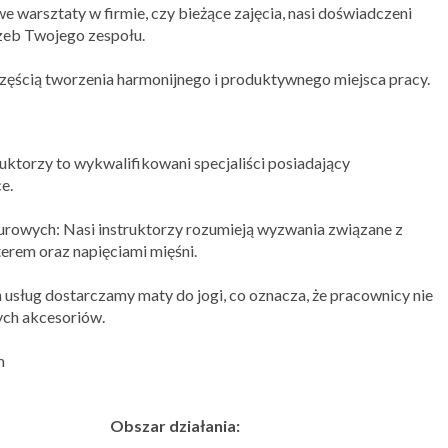
e warsztaty w firmie, czy bieżące zajęcia, nasi doświadczeni
zeb Twojego zespołu.
 częścią tworzenia harmonijnego i produktywnego miejsca pracy.
ruktorzy to wykwalifikowani specjaliści posiadający
e.
urowych: Nasi instruktorzy rozumieją wyzwania związane z
rem oraz napięciami mięśni.
sług dostarczamy maty do jogi, co oznacza, że pracownicy nie
ych akcesoriów.
m
Obszar działania: