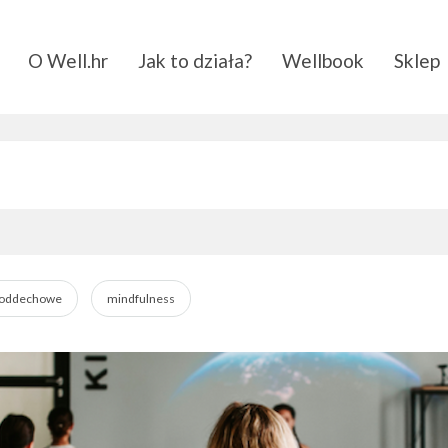
O Well.hr
Jak to działa?
Wellbook
Sklep
 oddechowe
mindfulness