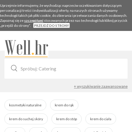
Uprzejmie informujemy, że wychodząc naprzeciw oczekiwaniom dotyczącym
personalizacji treści i indywidualizacji oferty, na naszych stronach używamy
technologii takich jak pliki cookie, do zbierania i przetwarzania danych osobowych.
Zapoznaj się ze
stosowanych przez nas technologii lub kliknij przycisk
szczegółami
„przejdź do strony”.
PRZEJDŹ DO STRONY
Togg
navig
+ wyszukiwanie zaawansowane
kosmetyki naturalne
krem do rąk
krem do suchej skóry
krem do stóp
krem do ciała