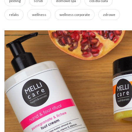
peeling
scrub
domowe spa
coś dla ciała
relaks
wellness
wellness corporate
zdrowe