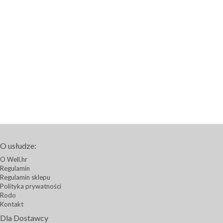
O usłudze:
O Well.hr
Regulamin
Regulamin sklepu
Polityka prywatności
Rodo
Kontakt
Dla Dostawcy