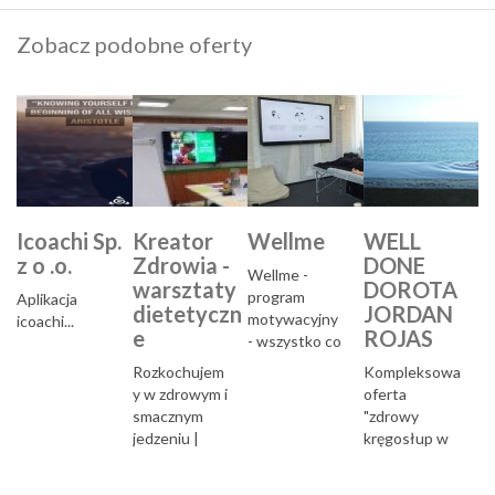
Zobacz podobne oferty
Icoachi Sp.
Kreator
Wellme
WELL
z o .o.
Zdrowia -
DONE
Wellme -
warsztaty
DOROTA
program
Aplikacja
dietetyczn
JORDAN
motywacyjny
icoachi...
e
ROJAS
- wszystko co
robimy,
Rozkochujem
Kompleksowa
dotyczy
y w zdrowym i
oferta
Twojego
smacznym
"zdrowy
piękna i
jedzeniu |
kręgosłup w
dobrego
Kreator
miejscu
samopoczucia
Zdrowia -
pracy...