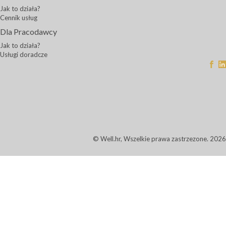
Jak to działa?
Cennik usług
Dla Pracodawcy
Jak to działa?
Usługi doradcze
© Well.hr, Wszelkie prawa zastrzezone. 2026