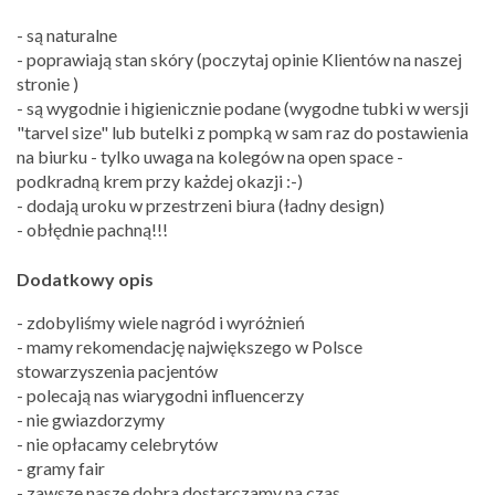
- są naturalne
- poprawiają stan skóry (poczytaj opinie Klientów na naszej
stronie )
- są wygodnie i higienicznie podane (wygodne tubki w wersji
"tarvel size" lub butelki z pompką w sam raz do postawienia
na biurku - tylko uwaga na kolegów na open space -
podkradną krem przy każdej okazji :-)
- dodają uroku w przestrzeni biura (ładny design)
- obłędnie pachną!!!
Dodatkowy opis
- zdobyliśmy wiele nagród i wyróżnień
- mamy rekomendację największego w Polsce
stowarzyszenia pacjentów
- polecają nas wiarygodni influencerzy
- nie gwiazdorzymy
- nie opłacamy celebrytów
- gramy fair
- zawsze nasze dobra dostarczamy na czas