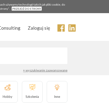
ch używamy technologii takich jak pliki cookie, do
 strony”.
PRZEJDŹ DO STRONY
Consulting
Zaloguj się
+ wyszukiwanie zaawansowane
Hobby
Szkolenia
Inne