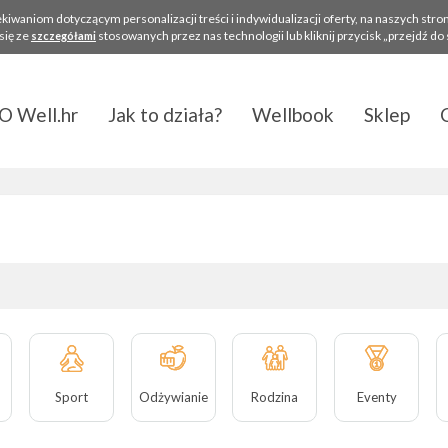
aniom dotyczącym personalizacji treści i indywidualizacji oferty, na naszych strona
się ze
stosowanych przez nas technologii lub kliknij przycisk „przejdź do
szczegółami
O Well.hr
Jak to działa?
Wellbook
Sklep
Sport
Odżywianie
Rodzina
Eventy