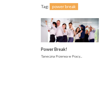
Tag:
power break
Power Break!
Taneczna Przerwa w Pracy...