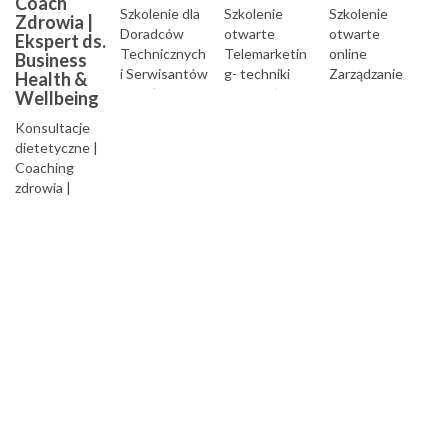
Coach
Szkolenie dla
Szkolenie
Szkolenie
Zdrowia |
Doradców
otwarte
otwarte
Ekspert ds.
Technicznych
Telemarketin
online
Business
i Serwisantów
g- techniki
Zarządzanie
Health &
z obsługi
sprzedaży w
Klientem
Wellbeing
klienta na
kontakcie
Strategiczny
Konsultacje
odległo...
telefonicznym
m...
dietetyczne |
...
Coaching
zdrowia |
Warsztaty i
szkolenia
wellbeing w
biznesie |
Warsztaty
zdrowego
odżywiania |
Warsztaty
edukacyjne...