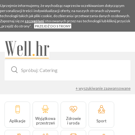
Uprzejmie informujemy, że wychodząc naprzeciw oczekiwaniom dotyczącym
personalizacji treści i indywidualizacji oferty, na naszych stronach używamy
technologii takich jak pliki cookie, do zbierania i przetwarzania danych osobowych.
Zapoznaj się ze
stosowanych przez nas technologii lub kliknij przycisk
szczegółami
„przejdź do strony”.
PRZEJDŹ DO STRONY
Togg
navig
+ wyszukiwanie zaawansowane
Wyjątkowa
Zdrowie
Aplikacje
Sport
przestrzeń
i uroda