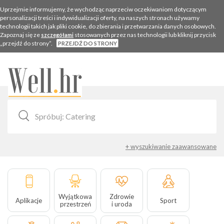
Uprzejmie informujemy, że wychodząc naprzeciw oczekiwaniom dotyczącym
personalizacji treści i indywidualizacji oferty, na naszych stronach używamy
technologii takich jak pliki cookie, do zbierania i przetwarzania danych osobowych.
Zapoznaj się ze
stosowanych przez nas technologii lub kliknij przycisk
szczegółami
„przejdź do strony”.
PRZEJDŹ DO STRONY
Togg
navig
+ wyszukiwanie zaawansowane
Wyjątkowa
Zdrowie
Aplikacje
Sport
przestrzeń
i uroda