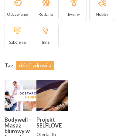
Odżywianie
Rodzina
Eventy
Hobby
Szkolenia
Inne
Tag:
dzień zdrowia
Bodywell -
Projekt
Masaż
SELFLOVE
biurowy w
Oferta dla