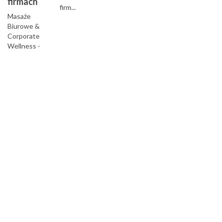
firmach
firm...
Masaże
Biurowe &
Corporate
Wellness -
Dostarczamy
zdrowie i
energię do
biur...