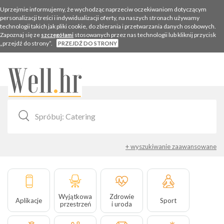
Uprzejmie informujemy, że wychodząc naprzeciw oczekiwaniom dotyczącym
personalizacji treści i indywidualizacji oferty, na naszych stronach używamy
technologii takich jak pliki cookie, do zbierania i przetwarzania danych osobowych.
Zapoznaj się ze
stosowanych przez nas technologii lub kliknij przycisk
szczegółami
„przejdź do strony”.
PRZEJDŹ DO STRONY
Togg
navig
+ wyszukiwanie zaawansowane
Wyjątkowa
Zdrowie
Aplikacje
Sport
przestrzeń
i uroda