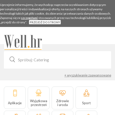
Uprzejmie informujemy, że wychodząc naprzeciw oczekiwaniom dotyczącym
personalizacji treści i indywidualizacji oferty, na naszych stronach używamy
technologii takich jak pliki cookie, do zbierania i przetwarzania danych osobowych.
Zapoznaj się ze
stosowanych przez nas technologii lub kliknij przycisk
szczegółami
„przejdź do strony”.
PRZEJDŹ DO STRONY
Togg
navig
+ wyszukiwanie zaawansowane
Wyjątkowa
Zdrowie
Aplikacje
Sport
przestrzeń
i uroda