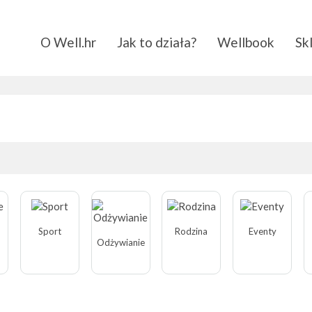
O Well.hr
Jak to działa?
Wellbook
Sk
Sport
Rodzina
Eventy
Odżywianie