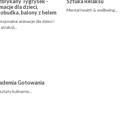
zbrykany Tygrysek -
Sztuka Relaksu
macje dla dzieci,
Mental health & wellbeing...
obudka, balony z helem
esjonalne animacje dla dzieci i
atrakcji...
ademia Gotowania
ztaty kulinarne...