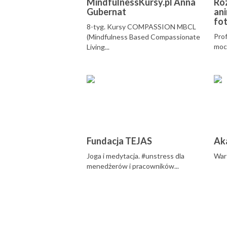
MindfulnessKursy.pl Anna
Ro
Gubernat
ani
fot
8-tyg. Kursy COMPASSION MBCL
Prof
(Mindfulness Based Compassionate
moc 
Living...
Fundacja TEJAS
Ak
Joga i medytacja. #unstress dla
Wars
menedżerów i pracowników...