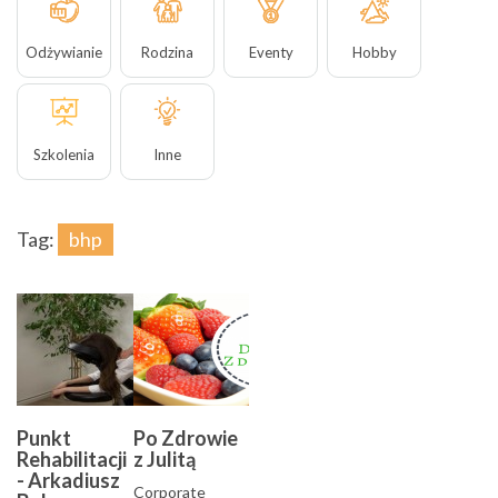
Odżywianie
Rodzina
Eventy
Hobby
Szkolenia
Inne
Tag:
bhp
Punkt
Po Zdrowie
Rehabilitacji
z Julitą
- Arkadiusz
Corporate