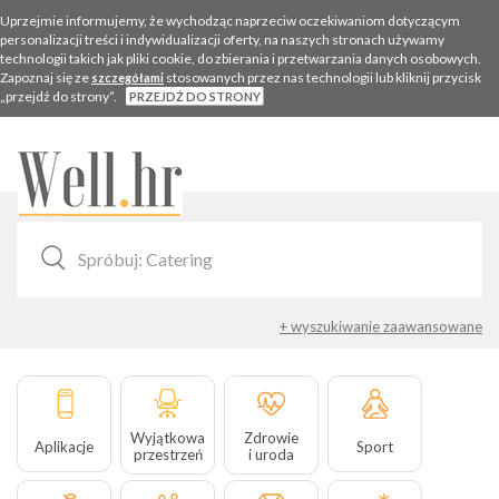
Uprzejmie informujemy, że wychodząc naprzeciw oczekiwaniom dotyczącym
personalizacji treści i indywidualizacji oferty, na naszych stronach używamy
technologii takich jak pliki cookie, do zbierania i przetwarzania danych osobowych.
Zapoznaj się ze
stosowanych przez nas technologii lub kliknij przycisk
szczegółami
„przejdź do strony”.
PRZEJDŹ DO STRONY
Togg
navig
+ wyszukiwanie zaawansowane
Wyjątkowa
Zdrowie
Aplikacje
Sport
przestrzeń
i uroda