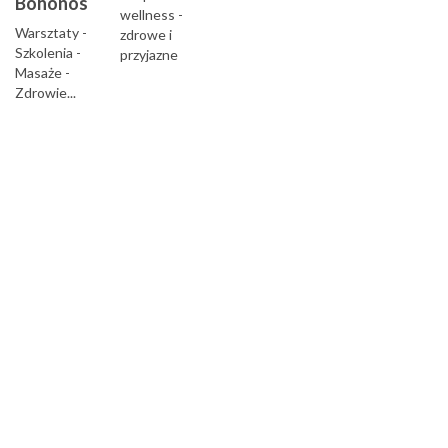
Bohonos
wellness -
Warsztaty -
zdrowe i
Szkolenia -
przyjazne
Masaże -
miejsca
Zdrowie...
pracy...