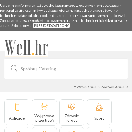
Uprzejmie informujemy, że wychodząc naprzeciw oczekiwaniom dotyczącym
personalizacji treści i indywidualizacji oferty, na naszych stronach używamy
technologii takich jak pliki cookie, do zbierania i przetwarzania danych osobowych.
Zapoznaj się ze
stosowanych przez nas technologii lub kliknij przycisk
szczegółami
„przejdź do strony”.
PRZEJDŹ DO STRONY
Togg
navig
+ wyszukiwanie zaawansowane
Wyjątkowa
Zdrowie
Aplikacje
Sport
przestrzeń
i uroda