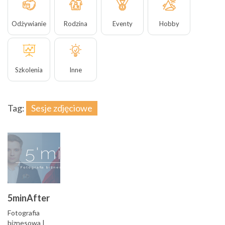
Odżywianie
Rodzina
Eventy
Hobby
Szkolenia
Inne
Tag:
Sesje zdjęciowe
5minAfter
Fotografia
biznesowa |