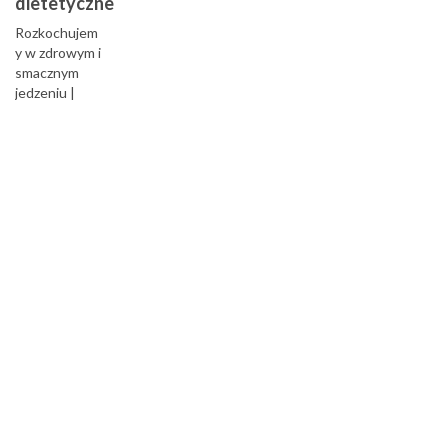
dietetyczne
Rozkochujem
y w zdrowym i
smacznym
jedzeniu |
Kreator
Zdrowia -
warsztaty
dietetyczne...