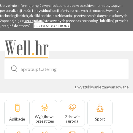
Uprzejmie informujemy, że wychodząc naprzeciw oczekiwaniom dotyczącym
personalizacji treści i indywidualizacji oferty, na naszych stronach używamy
technologii takich jak pliki cookie, do zbierania i przetwarzania danych osobowych.
Zapoznaj się ze
stosowanych przez nas technologii lub kliknij przycisk
szczegółami
„przejdź do strony”.
PRZEJDŹ DO STRONY
Togg
navig
+ wyszukiwanie zaawansowane
Wyjątkowa
Zdrowie
Aplikacje
Sport
przestrzeń
i uroda