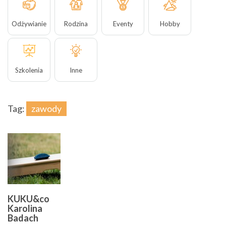
Odżywianie
Rodzina
Eventy
Hobby
Szkolenia
Inne
Tag:
zawody
KUKU&co
Karolina
Badach