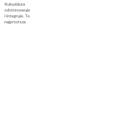
Kukudziura
odstresowuje
i integruje. To
najprostsza
ale i
najbardziej
wciągająca
gra na
świecie...