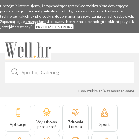
Uprzejmie informujemy, że wychodząc naprzeciw oczekiwaniom dotyczącym
personalizacji treści i indywidualizacji oferty, na naszych stronach używamy
technologii takich jak pliki cookie, do zbierania i przetwarzania danych osobowych.
Zapoznaj się ze
stosowanych przez nas technologii lub kliknij przycisk
szczegółami
„przejdź do strony”.
PRZEJDŹ DO STRONY
Togg
navig
+ wyszukiwanie zaawansowane
Wyjątkowa
Zdrowie
Aplikacje
Sport
przestrzeń
i uroda