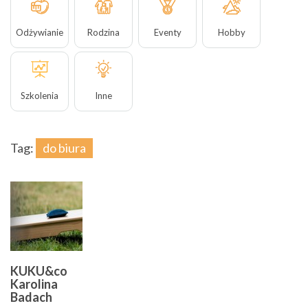
Odżywianie
Rodzina
Eventy
Hobby
Szkolenia
Inne
Tag:
do biura
KUKU&co
Karolina
Badach