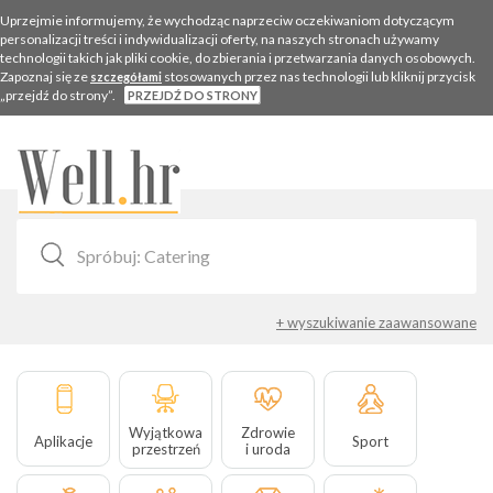
Uprzejmie informujemy, że wychodząc naprzeciw oczekiwaniom dotyczącym
personalizacji treści i indywidualizacji oferty, na naszych stronach używamy
technologii takich jak pliki cookie, do zbierania i przetwarzania danych osobowych.
Zapoznaj się ze
stosowanych przez nas technologii lub kliknij przycisk
szczegółami
„przejdź do strony”.
PRZEJDŹ DO STRONY
Togg
navig
+ wyszukiwanie zaawansowane
Wyjątkowa
Zdrowie
Aplikacje
Sport
przestrzeń
i uroda