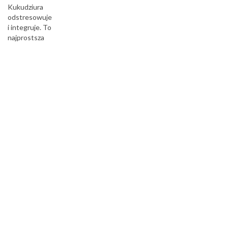
Kukudziura
odstresowuje
i integruje. To
najprostsza
ale i
najbardziej
wciągająca
gra na
świecie...