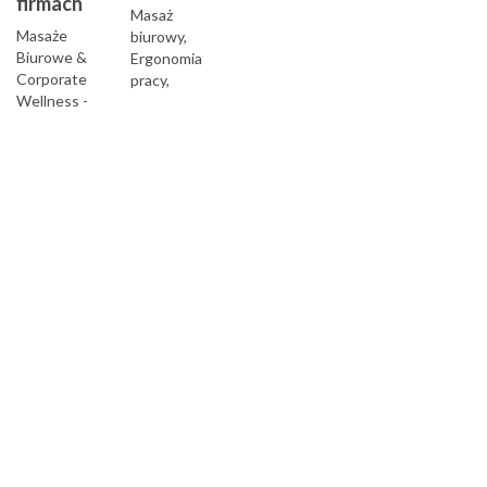
firmach
Masaż
Masaże
biurowy,
Biurowe &
Ergonomia
Corporate
pracy,
Wellness -
Mindfulness,
Dostarczamy
Ćwiczenia dla
zdrowie i
pracowników..
energię do
.
biur...