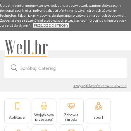
Uprzejmie informujemy, że wychodząc naprzeciw oczekiwaniom dotyczącym
personalizacji treści i indywidualizacji oferty, na naszych stronach używamy
technologii takich jak pliki cookie, do zbierania i przetwarzania danych osobowych.
Zapoznaj się ze
stosowanych przez nas technologii lub kliknij przycisk
szczegółami
„przejdź do strony”.
PRZEJDŹ DO STRONY
Togg
navig
+ wyszukiwanie zaawansowane
Wyjątkowa
Zdrowie
Aplikacje
Sport
przestrzeń
i uroda