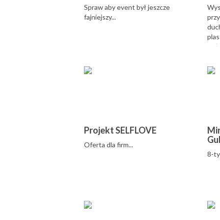
Spraw aby event był jeszcze
Wysy
fajniejszy...
przy
duch
plas
Cał
możl
Projekt SELFLOVE
Mi
Gu
Oferta dla firm...
8-ty