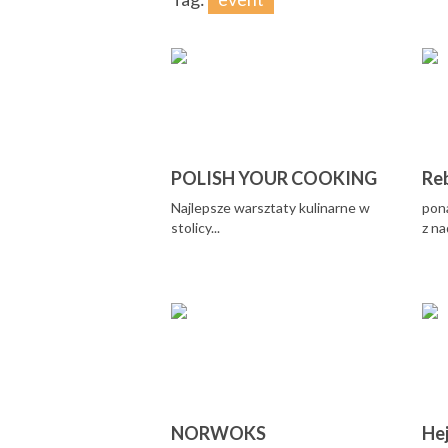
POLISH YOUR COOKING
Re
Najlepsze warsztaty kulinarne w
pon
stolicy...
z na
NORWOKS
He