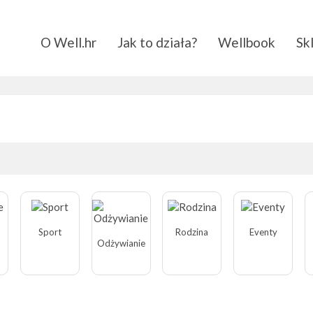
O Well.hr
Jak to działa?
Wellbook
Sk
Sport
Rodzina
Eventy
Odżywianie