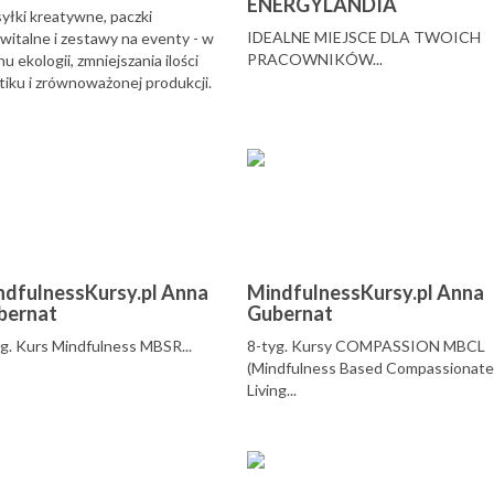
ENERGYLANDIA
łki kreatywne, paczki
IDEALNE MIEJSCE DLA TWOICH
witalne i zestawy na eventy - w
PRACOWNIKÓW...
u ekologii, zmniejszania ilości
tiku i zrównoważonej produkcji.
ą logistykę prowadzimy my, mamy
iwość dowolnego ...
ndfulnessKursy.pl Anna
MindfulnessKursy.pl Anna
bernat
Gubernat
g. Kurs Mindfulness MBSR...
8-tyg. Kursy COMPASSION MBCL
(Mindfulness Based Compassionate
Living...