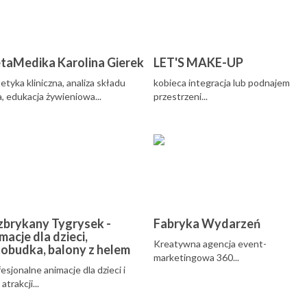
taMedika Karolina Gierek
LET'S MAKE-UP
etyka kliniczna, analiza składu
kobieca integracja lub podnajem
a, edukacja żywieniowa...
przestrzeni...
zbrykany Tygrysek -
Fabryka Wydarzeń
macje dla dzieci,
Kreatywna agencja event-
obudka, balony z helem
marketingowa 360...
esjonalne animacje dla dzieci i
atrakcji...