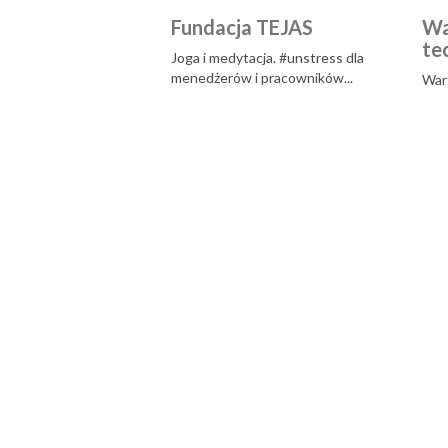
Fundacja TEJAS
Wa
te
Joga i medytacja. #unstress dla
menedżerów i pracowników...
Wars