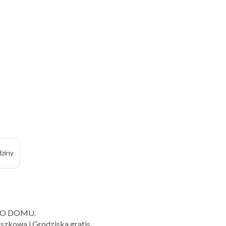
ziny
DO DOMU.
uszkowa i Grodziska gratis.