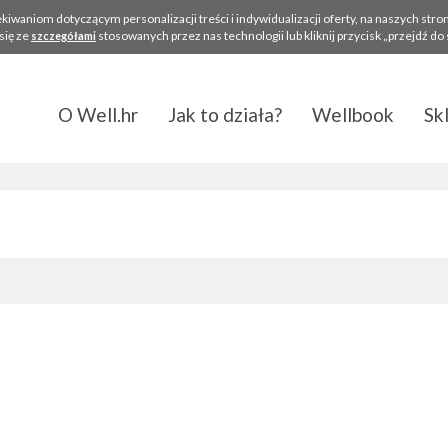
aniom dotyczącym personalizacji treści i indywidualizacji oferty, na naszych strona
się ze
stosowanych przez nas technologii lub kliknij przycisk „przejdź do
szczegółami
O Well.hr
Jak to działa?
Wellbook
Sk