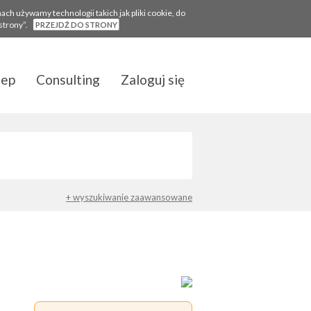
ch używamy technologii takich jak pliki cookie, do
 strony”.
PRZEJDŹ DO STRONY
lep
Consulting
Zaloguj się
+ wyszukiwanie zaawansowane