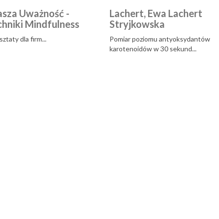
sza Uważność -
Lachert, Ewa Lachert
chniki Mindfulness
Stryjkowska
ztaty dla firm...
Pomiar poziomu antyoksydantów
karotenoidów w 30 sekund...