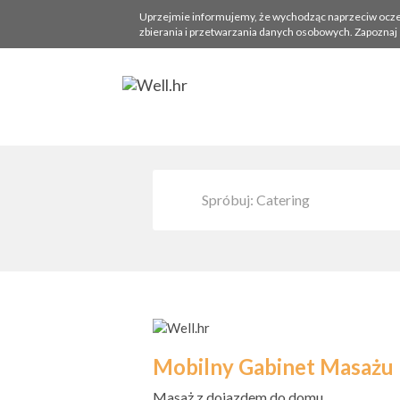
Uprzejmie informujemy, że wychodząc naprzeciw oczekiw
zbierania i przetwarzania danych osobowych. Zapoznaj 
Mobilny Gabinet Masażu
Masaż z dojazdem do domu