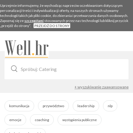
Uprzejmie informujemy, że wychodząc naprzeciw oczekiwaniom dotyczącym
personalizacji treści i indywidualizacji oferty, na naszych stronach używamy
technologii takich jak pliki cookie, do zbierania i przetwarzania danych osobowych.
Zapoznaj się ze
stosowanych przez nas technologii lub kliknij przycisk
szczegółami
„przejdź do strony”.
PRZEJDŹ DO STRONY
Togg
navig
+ wyszukiwanie zaawansowane
komunikacja
przywództwo
leadership
nlp
emocje
coaching
wystąpienia publiczne