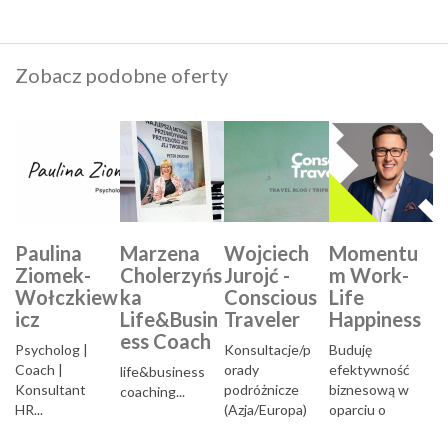
Zobacz podobne oferty
Paulina
Marzena
Wojciech
Momentu
Ziomek-
Cholerzyńs
Jurojć -
m Work-
Wołczkiew
ka
Conscious
Life
icz
Life&Busin
Traveler
Happiness
ess Coach
Psycholog |
Konsultacje/p
Buduję
Coach |
orady
efektywność
life&business
Konsultant
podróżnicze
biznesową w
coaching...
HR...
(Azja/Europa)
oparciu o
oraz
rozwiązania i