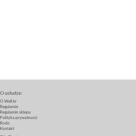
O usłudze:
O Well.hr
Regulamin
Regulamin sklepu
Polityka prywatności
Rodo
Kontakt