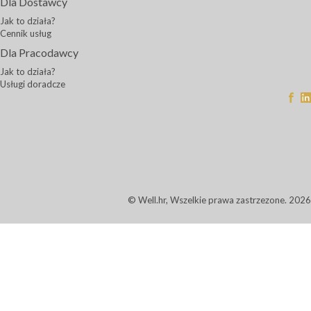
Dla Dostawcy
Jak to działa?
Cennik usług
Dla Pracodawcy
Jak to działa?
Usługi doradcze
© Well.hr, Wszelkie prawa zastrzezone. 2026