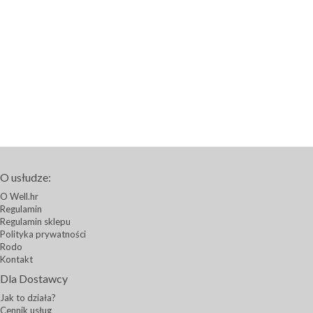
O usłudze:
O Well.hr
Regulamin
Regulamin sklepu
Polityka prywatności
Rodo
Kontakt
Dla Dostawcy
Jak to działa?
Cennik usług