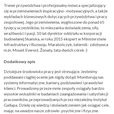
Trener przywództwa i profesjonalny mówca specjalizujący
się w przemówieniach inspiracyjno- motywacyjnych, a także
wykładach biznesowych dotyczących przywództwa i pracy
zespołowej. Jego przemówienia, wygłoszone do ponad 65
tysięcy uczestników, to mieszanka doświadczenia, siły,
wrażliwości i pasji. 10 lat dyrektor oddziału w korporacji
budowlanej Skanska, w roku 2015 ekspert w Ministerstwie
Infrastruktury i Rozwoju. Maratończyk, taternik- zdobywca
m.in. Mount Everest. Żonaty, tata dwóch córek :)
Dodatkowy opis
Dzisiejsze środowisko pracy jest stresujące. Jesteśmy
poddawani ciągłej ocenie jak nigdy dotąd. Monitorują nas
systemy informatyczne, kamery, podstawieni i prawdziwi
klienci. Prowadzony przeze mnie zespoły osiągały bardzo
wysokie wskaźniki w badaniach zaangażowania i satysfakcji
pracowników, przeprowadzanych przez niezależny Instytut
Gallupa. Dzielę się wiedzą i doświadczeniem jak osiągać cele,
mając na uwadze nasze zdrowie- psychiczne i fizyczne.