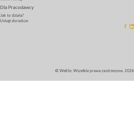
Dla Pracodawcy
Jak to działa?
Usługi doradcze
© Well.hr, Wszelkie prawa zastrzezone. 2026