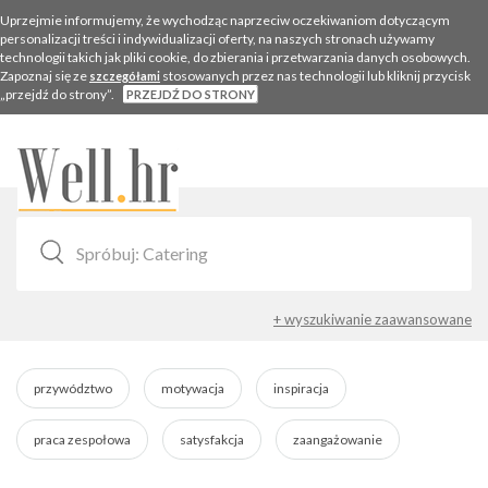
Uprzejmie informujemy, że wychodząc naprzeciw oczekiwaniom dotyczącym
personalizacji treści i indywidualizacji oferty, na naszych stronach używamy
technologii takich jak pliki cookie, do zbierania i przetwarzania danych osobowych.
Zapoznaj się ze
stosowanych przez nas technologii lub kliknij przycisk
szczegółami
„przejdź do strony”.
PRZEJDŹ DO STRONY
Togg
navig
+ wyszukiwanie zaawansowane
przywództwo
motywacja
inspiracja
praca zespołowa
satysfakcja
zaangażowanie