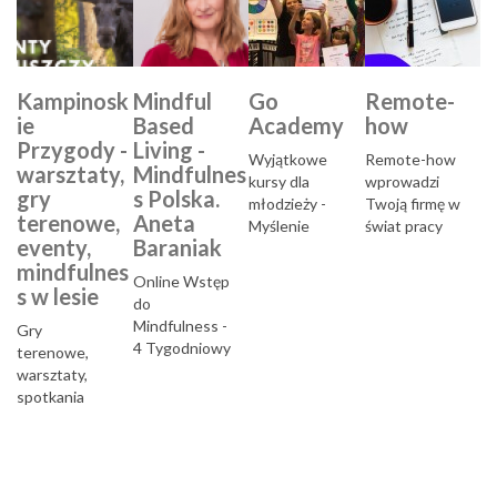
Kampinosk
Mindful
Go
Remote-
ie
Based
Academy
how
Przygody -
Living -
Wyjątkowe
Remote-how
warsztaty,
Mindfulnes
kursy dla
wprowadzi
gry
s Polska.
młodzieży -
Twoją firmę w
terenowe,
Aneta
Myślenie
świat pracy
eventy,
Baraniak
wizualne i
zdalnej...
mindfulnes
efektywna
Online Wstęp
s w lesie
nauka...
do
Mindfulness -
Gry
4 Tygodniowy
terenowe,
Kurs dla Firm...
warsztaty,
spotkania
integracyjne,
kąpiele leśne
na terenie
Kampinoskieg